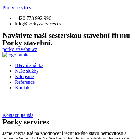
Porky services
+420 773 992 996
info@porky-services.cz
Navštivte naši sesterskou stavební firmu
Porky stavební.
porky-stavebni.cz
Hlavní stránka
Naše služby
Kdo jsme
Reference
Kontakt
Kontaktujte nás
Porky services
Jsme specialisté na zhodnocení technického stavu nemovitosti a
odhad předpokládané výše investice do rekonstrukce. Jsme tu pro