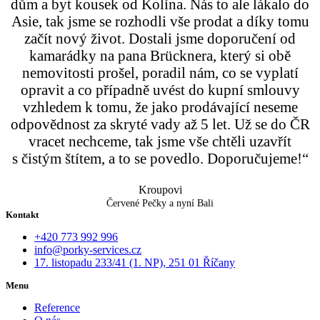
dům a byt kousek od Kolína. Nás to ale lákalo do
Asie, tak jsme se rozhodli vše prodat a díky tomu
začít nový život. Dostali jsme doporučení od
kamarádky na pana Brücknera, který si obě
nemovitosti prošel, poradil nám, co se vyplatí
opravit a co případně uvést do kupní smlouvy
vzhledem k tomu, že jako prodávající neseme
odpovědnost za skryté vady až 5 let. Už se do ČR
vracet nechceme, tak jsme vše chtěli uzavřít
s čistým štítem, a to se povedlo. Doporučujeme!“
Kroupovi
Červené Pečky a nyní Bali
Kontakt
+420 773 992 996
info@porky-services.cz
17. listopadu 233/41 (1. NP), 251 01 Říčany
Menu
Reference