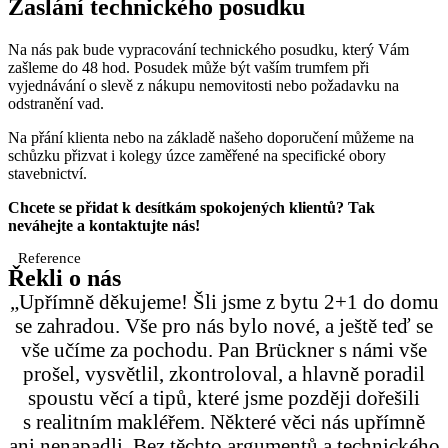
Zaslání technického posudku
Na nás pak bude vypracování technického posudku, který Vám
zašleme do 48 hod. Posudek může být vaším trumfem při
vyjednávání o slevě z nákupu nemovitosti nebo požadavku na
odstranění vad.
Na přání klienta nebo na základě našeho doporučení můžeme na
schůzku přizvat i kolegy úzce zaměřené na specifické obory
stavebnictví.
Chcete se přidat k desítkám spokojených klientů? Tak
neváhejte a kontaktujte nás!
Reference
Řekli o nás
„Upřímně děkujeme! Šli jsme z bytu 2+1 do domu
se zahradou. Vše pro nás bylo nové, a ještě teď se
vše učíme za pochodu. Pan Brückner s námi vše
prošel, vysvětlil, zkontroloval, a hlavně poradil
spoustu věcí a tipů, které jsme později dořešili
s realitním makléřem. Některé věci nás upřímně
ani nenapadli. Bez těchto argumentů a technického