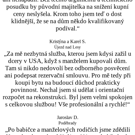
posudku by původní majitelka na snížení kupní
ceny neslyšela. Krom toho jsem teď o dost
klidnější, že se na dům někdo kvalifikovaný
podíval.“
Kristýna a Karel S.
Újezd nad Lesy
„Za mě nezbytná služba, kterou jsem kdysi zažil u
dcery v USA, když s manželem kupovali dům.
Tam si nikdo nedovolí bez odborného posvěcení
ani podepsat rezervační smlouvu. Pro mě tedy při
koupi bytu na budoucí důchod prakticky
povinnost. Nechal jsem si udělat i orientační
rozpočet na rekonstrukci. Byl jsem velmi spokojen
s celkovou službou! Vše profesionální a rychlé!“
Jaroslav D.
Poděbrady
„Po babičce a manželových rodičích jsme zdědili