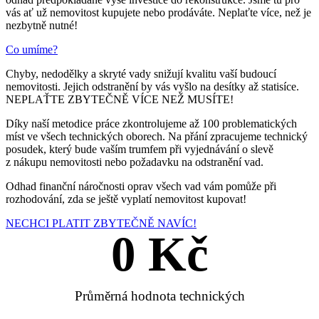
vás ať už nemovitost kupujete nebo prodáváte. Neplaťte více, než je
nezbytně nutné!
Co umíme?
Chyby, nedodělky a skryté vady snižují kvalitu vaší budoucí
nemovitosti. Jejich odstranění by vás vyšlo na desítky až statisíce.
NEPLAŤTE ZBYTEČNĚ VÍCE NEŽ MUSÍTE!
Díky naší metodice práce zkontrolujeme až 100 problematických
míst ve všech technických oborech. Na přání zpracujeme technický
posudek, který bude vaším trumfem při vyjednávání o slevě
z nákupu nemovitosti nebo požadavku na odstranění vad.
Odhad finanční náročnosti oprav všech vad vám pomůže při
rozhodování, zda se ještě vyplatí nemovitost kupovat!
NECHCI PLATIT ZBYTEČNĚ NAVÍC!
0
 Kč
Průměrná hodnota technických