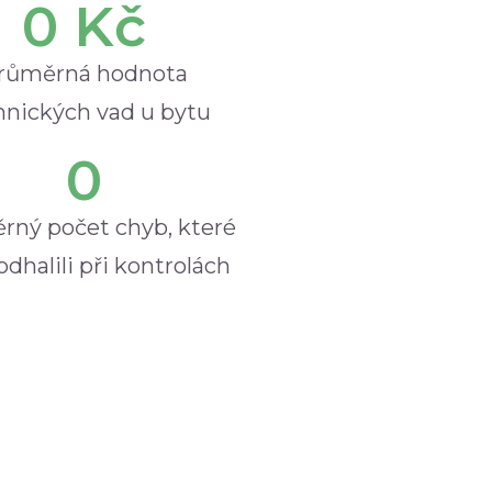
0
 Kč
růměrná hodnota
hnických vad u bytu
0
rný počet chyb, které
dhalili při kontrolách