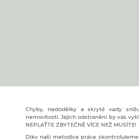
Chyby, nedodělky a skryté vady snižuj
nemovitosti. Jejich odstranění by vás vyšl
NEPLAŤTE ZBYTEČNĚ VÍCE NEŽ MUSÍTE!
Díky naší metodice práce zkontrolujeme