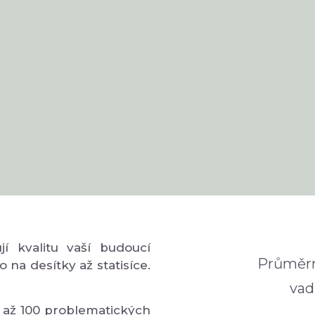
í kvalitu vaší budoucí
Průměrn
o na desítky až statisíce.
vad
 až 100 problematických