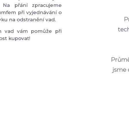
 Na přání zpracujeme
umfem při vyjednávání o
P
ku na odstranění vad.
tec
ch vad vám pomůže při
ost kupovat!
Průmě
jsme o