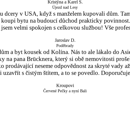
Kristýna a Karel S.
Újezd nad Lesy
il u dcery v USA, když s manželem kupovali dům. Tam
 koupi bytu na budoucí důchod prakticky povinnost. N
 jsem velmi spokojen s celkovou službou! Vše profes
Jaroslav D.
Poděbrady
ům a byt kousek od Kolína. Nás to ale lákalo do Asie,
 na pana Brücknera, který si obě nemovitosti prošel,
 prodávající neseme odpovědnost za skryté vady až 
li uzavřít s čistým štítem, a to se povedlo. Doporučuj
Kroupovi
Červené Pečky a nyní Bali