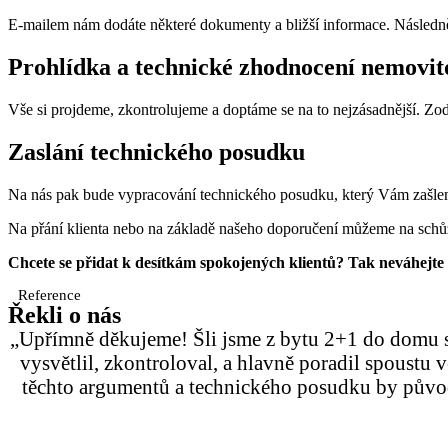
E-mailem nám dodáte některé dokumenty a bližší informace. Následně
Prohlídka a technické zhodnocení nemovito
Vše si projdeme, zkontrolujeme a doptáme se na to nejzásadnější. Zo
Zaslání technického posudku
Na nás pak bude vypracování technického posudku, který Vám zašlem
Na přání klienta nebo na základě našeho doporučení můžeme na schůzk
Chcete se přidat k desítkám spokojených klientů? Tak neváhejte 
Reference
Řekli o nás
„Upřímně děkujeme! Šli jsme z bytu 2+1 do domu se
vysvětlil, zkontroloval, a hlavně poradil spoustu v
těchto argumentů a technického posudku by původn