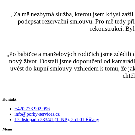
„Za mě nezbytná služba, kterou jsem kdysi zaž
podepsat rezervační smlouvu. Pro mě tedy při
rekonstrukci. Byl
„Po babičce a manželových rodičích jsme zdědili d
nový život. Dostali jsme doporučení od kamarádky
uvést do kupní smlouvy vzhledem k tomu, že jako
chtě
Kontakt
+420 773 992 996
info@porky-services.cz
17. listopadu 233/41 (1. NP), 251 01 Říčany
Menu