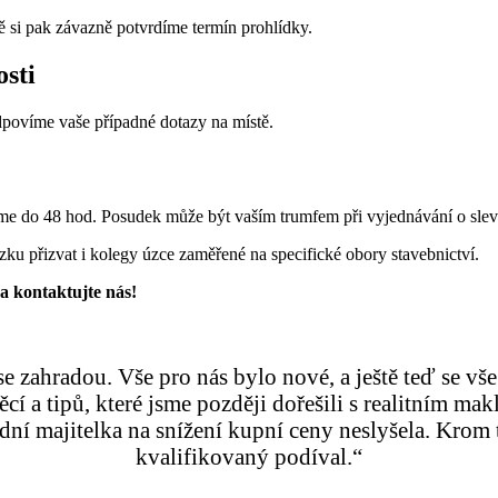
 si pak závazně potvrdíme termín prohlídky.
sti
dpovíme vaše případné dotazy na místě.
e do 48 hod. Posudek může být vaším trumfem při vyjednávání o slev
u přizvat i kolegy úzce zaměřené na specifické obory stavebnictví.
a kontaktujte nás!
 zahradou. Vše pro nás bylo nové, a ještě teď se vše
ěcí a tipů, které jsme později dořešili s realitním m
í majitelka na snížení kupní ceny neslyšela. Krom t
kvalifikovaný podíval.“