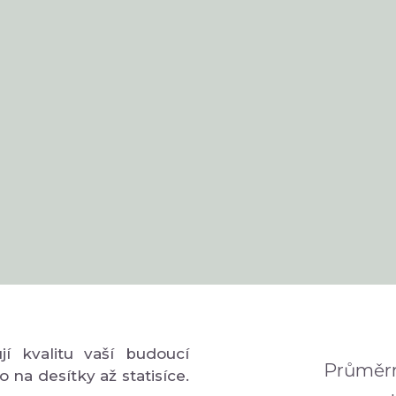
í kvalitu vaší budoucí
Průměrn
o na desítky až statisíce.