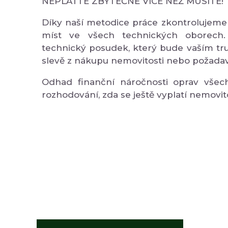
NEPLAŤTE ZBYTEČNĚ VÍCE NEŽ MUSÍTE!
Díky naší metodice práce zkontrolujeme
míst ve všech technických oborech.
technický posudek, který bude vaším tr
slevě z nákupu nemovitosti nebo požadav
Odhad finanční náročnosti oprav vše
rozhodování, zda se ještě vyplatí nemovit