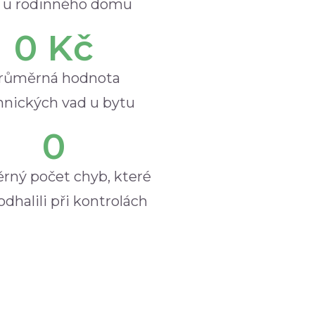
 u rodinného domu
0
 Kč
růměrná hodnota
hnických vad u bytu
0
rný počet chyb, které
dhalili při kontrolách