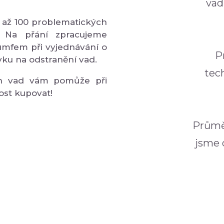
vad
 až 100 problematických
 Na přání zpracujeme
umfem při vyjednávání o
P
ku na odstranění vad.
tec
ch vad vám pomůže při
ost kupovat!
Průmě
jsme o