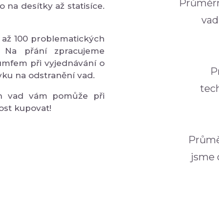
Průměrn
o na desítky až statisíce.
vad
 až 100 problematických
 Na přání zpracujeme
umfem při vyjednávání o
P
ku na odstranění vad.
tec
ch vad vám pomůže při
ost kupovat!
Průmě
jsme o