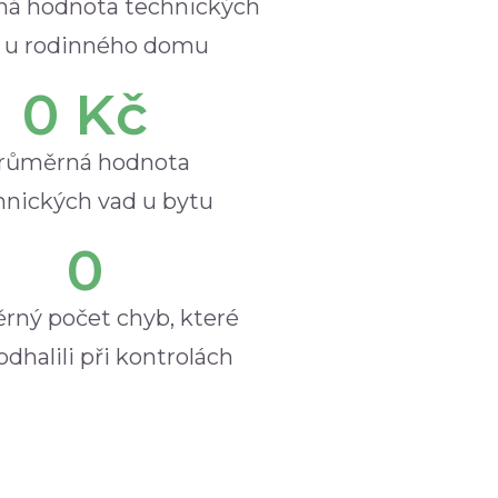
á hodnota technických
 u rodinného domu
0
 Kč
růměrná hodnota
hnických vad u bytu
0
rný počet chyb, které
dhalili při kontrolách