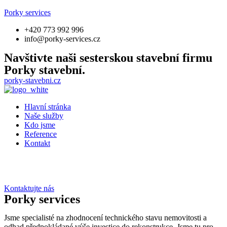
Porky services
+420 773 992 996
info@porky-services.cz
Navštivte naši sesterskou stavební firmu
Porky stavební.
porky-stavebni.cz
Hlavní stránka
Naše služby
Kdo jsme
Reference
Kontakt
Kontaktujte nás
Porky services
Jsme specialisté na zhodnocení technického stavu nemovitosti a
odhad předpokládané výše investice do rekonstrukce. Jsme tu pro