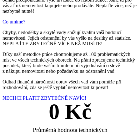
vás ať už nemovitost kupujete nebo prodáváte. Neplaťte více, než je
nezbytně nutné!
Co umíme?
Chyby, nedodělky a skryté vady snižují kvalitu vaší budoucí
nemovitosti. Jejich odstranění by vás vyšlo na desítky až statisíce.
NEPLAŤTE ZBYTEČNĚ VÍCE NEŽ MUSÍTE!
Díky naší metodice práce zkontrolujeme až 100 problematických
míst ve všech technických oborech. Na přání zpracujeme technický
posudek, který bude vaším trumfem při vyjednávání o slevě
z nákupu nemovitosti nebo požadavku na odstranění vad.
Odhad finanční náročnosti oprav všech vad vám pomůže při
rozhodování, zda se ještě vyplatí nemovitost kupovat!
NECHCI PLATIT ZBYTEČNĚ NAVÍC!
0
 Kč
Průměrná hodnota technických