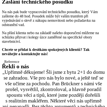
Zaslání technického posudku
Na nás pak bude vypracování technického posudku, který Vám
zašleme do 48 hod. Posudek může být vaším trumfem při
vyjednávání o slevě z nákupu nemovitosti nebo požadavku na
odstranění vad.
Na přání klienta nebo na základě našeho doporučení můžeme na
schůzku přizvat i kolegy úzce zaměřené na specifické obory
stavebnictví.
Chcete se přidat k desítkám spokojených klientů? Tak
neváhejte a kontaktujte nás!
Reference
Řekli o nás
„Upřímně děkujeme! Šli jsme z bytu 2+1 do domu
se zahradou. Vše pro nás bylo nové, a ještě teď se
vše učíme za pochodu. Pan Brückner s námi vše
prošel, vysvětlil, zkontroloval, a hlavně poradil
spoustu věcí a tipů, které jsme později dořešili
s realitním makléřem. Některé věci nás upřímně
ani nenapadli. Bez těchto argumentů a technického