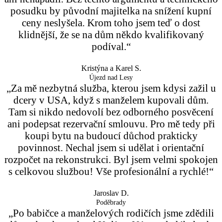
posudku by původní majitelka na snížení kupní
ceny neslyšela. Krom toho jsem teď o dost
klidnější, že se na dům někdo kvalifikovaný
podíval.“
Kristýna a Karel S.
Újezd nad Lesy
„Za mě nezbytná služba, kterou jsem kdysi zažil u
dcery v USA, když s manželem kupovali dům.
Tam si nikdo nedovolí bez odborného posvěcení
ani podepsat rezervační smlouvu. Pro mě tedy při
koupi bytu na budoucí důchod prakticky
povinnost. Nechal jsem si udělat i orientační
rozpočet na rekonstrukci. Byl jsem velmi spokojen
s celkovou službou! Vše profesionální a rychlé!“
Jaroslav D.
Poděbrady
„Po babičce a manželových rodičích jsme zdědili