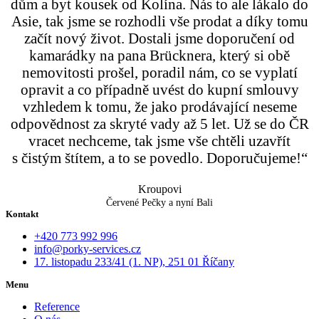
dům a byt kousek od Kolína. Nás to ale lákalo do
Asie, tak jsme se rozhodli vše prodat a díky tomu
začít nový život. Dostali jsme doporučení od
kamarádky na pana Brücknera, který si obě
nemovitosti prošel, poradil nám, co se vyplatí
opravit a co případně uvést do kupní smlouvy
vzhledem k tomu, že jako prodávající neseme
odpovědnost za skryté vady až 5 let. Už se do ČR
vracet nechceme, tak jsme vše chtěli uzavřít
s čistým štítem, a to se povedlo. Doporučujeme!“
Kroupovi
Červené Pečky a nyní Bali
Kontakt
+420 773 992 996
info@porky-services.cz
17. listopadu 233/41 (1. NP), 251 01 Říčany
Menu
Reference