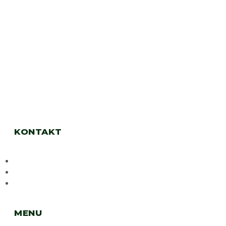
KONTAKT
+420 773 992 996
info@porky-services.cz
17. listopadu 233/41 (1. NP), 251 01 Říčany
MENU