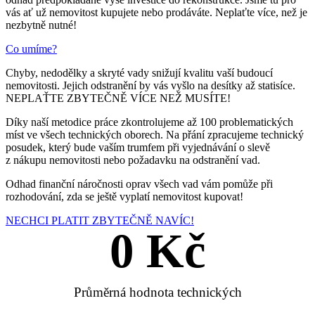
vás ať už nemovitost kupujete nebo prodáváte. Neplaťte více, než je
nezbytně nutné!
Co umíme?
Chyby, nedodělky a skryté vady snižují kvalitu vaší budoucí
nemovitosti. Jejich odstranění by vás vyšlo na desítky až statisíce.
NEPLAŤTE ZBYTEČNĚ VÍCE NEŽ MUSÍTE!
Díky naší metodice práce zkontrolujeme až 100 problematických
míst ve všech technických oborech. Na přání zpracujeme technický
posudek, který bude vaším trumfem při vyjednávání o slevě
z nákupu nemovitosti nebo požadavku na odstranění vad.
Odhad finanční náročnosti oprav všech vad vám pomůže při
rozhodování, zda se ještě vyplatí nemovitost kupovat!
NECHCI PLATIT ZBYTEČNĚ NAVÍC!
0
 Kč
Průměrná hodnota technických