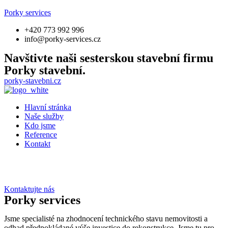
Porky services
+420 773 992 996
info@porky-services.cz
Navštivte naši sesterskou stavební firmu
Porky stavební.
porky-stavebni.cz
Hlavní stránka
Naše služby
Kdo jsme
Reference
Kontakt
Kontaktujte nás
Porky services
Jsme specialisté na zhodnocení technického stavu nemovitosti a
odhad předpokládané výše investice do rekonstrukce. Jsme tu pro