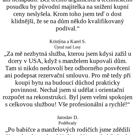
posudku by původní majitelka na snížení kupní
ceny neslyšela. Krom toho jsem teď o dost
klidnější, že se na dům někdo kvalifikovaný
podíval.“
Kristýna a Karel S.
Újezd nad Lesy
„Za mě nezbytná služba, kterou jsem kdysi zažil u
dcery v USA, když s manželem kupovali dům.
Tam si nikdo nedovolí bez odborného posvěcení
ani podepsat rezervační smlouvu. Pro mě tedy při
koupi bytu na budoucí důchod prakticky
povinnost. Nechal jsem si udělat i orientační
rozpočet na rekonstrukci. Byl jsem velmi spokojen
s celkovou službou! Vše profesionální a rychlé!“
Jaroslav D.
Poděbrady
„Po babičce a manželových rodičích jsme zdědili