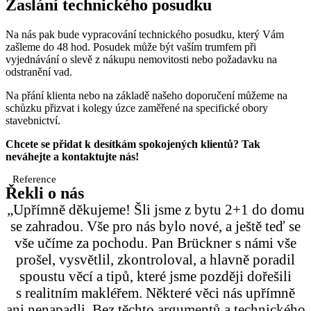
Zaslání technického posudku
Na nás pak bude vypracování technického posudku, který Vám
zašleme do 48 hod. Posudek může být vaším trumfem při
vyjednávání o slevě z nákupu nemovitosti nebo požadavku na
odstranění vad.
Na přání klienta nebo na základě našeho doporučení můžeme na
schůzku přizvat i kolegy úzce zaměřené na specifické obory
stavebnictví.
Chcete se přidat k desítkám spokojených klientů? Tak
neváhejte a kontaktujte nás!
Reference
Řekli o nás
„Upřímně děkujeme! Šli jsme z bytu 2+1 do domu
se zahradou. Vše pro nás bylo nové, a ještě teď se
vše učíme za pochodu. Pan Brückner s námi vše
prošel, vysvětlil, zkontroloval, a hlavně poradil
spoustu věcí a tipů, které jsme později dořešili
s realitním makléřem. Některé věci nás upřímně
ani nenapadli. Bez těchto argumentů a technického