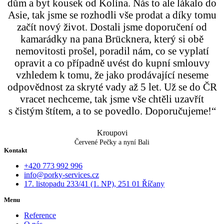
dům a byt kousek od Kolína. Nás to ale lákalo do
Asie, tak jsme se rozhodli vše prodat a díky tomu
začít nový život. Dostali jsme doporučení od
kamarádky na pana Brücknera, který si obě
nemovitosti prošel, poradil nám, co se vyplatí
opravit a co případně uvést do kupní smlouvy
vzhledem k tomu, že jako prodávající neseme
odpovědnost za skryté vady až 5 let. Už se do ČR
vracet nechceme, tak jsme vše chtěli uzavřít
s čistým štítem, a to se povedlo. Doporučujeme!“
Kroupovi
Červené Pečky a nyní Bali
Kontakt
+420 773 992 996
info@porky-services.cz
17. listopadu 233/41 (1. NP), 251 01 Říčany
Menu
Reference