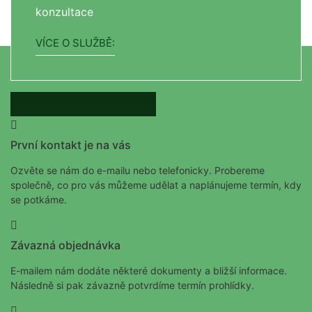
konzultace
Klademe důraz na
osobní zainteresovanost
a
individuální přístup
. Nejdeme podle příruček.
VÍCE O SLUŽBĚ:
CO VŠE UMÍME?
První kontakt je na vás
Ozvěte se nám do e-mailu nebo telefonicky. Probereme
společně, co pro vás můžeme udělat a naplánujeme termín, kdy
se potkáme.
Závazná objednávka
E-mailem nám dodáte některé dokumenty a bližší informace.
Následně si pak závazně potvrdíme termín prohlídky.