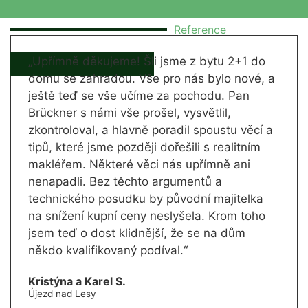
Reference
„Upřímně děkujeme! Šli jsme z bytu 2+1 do
domu se zahradou. Vše pro nás bylo nové, a
ještě teď se vše učíme za pochodu. Pan
Brückner s námi vše prošel, vysvětlil,
zkontroloval, a hlavně poradil spoustu věcí a
tipů, které jsme později dořešili s realitním
makléřem. Některé věci nás upřímně ani
nenapadli. Bez těchto argumentů a
technického posudku by původní majitelka
na snížení kupní ceny neslyšela. Krom toho
jsem teď o dost klidnější, že se na dům
někdo kvalifikovaný podíval.“
Kristýna a Karel S.
Újezd nad Lesy