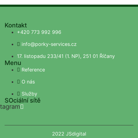
Kontakt
+420 773 992 996
info@porky-services.cz
17. listopadu 233/41 (1. NP), 251 01 Říčany
Menu
Reference
O nás
Služby
SOciální sítě
stagram
2022 JSdigital