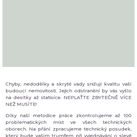
Chyby, nedodělky a skryté vady snižují kvalitu vaší
budoucí nemovitosti. Jejich odstranění by vás vyšlo
na desítky až statisíce. NEPLAŤTE ZBYTEČNĚ VÍCE
NEŽ MUSÍTE!
Díky naší metodice práce zkontrolujeme až 100
problematických míst ve všech technických
oborech. Na přání zpracujeme technický posudek,
který bude vaším trumfem při vyjednávání o slevě