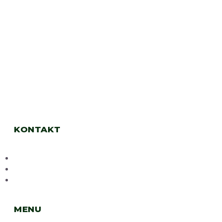
KONTAKT
+420 773 992 996
info@porky-services.cz
17. listopadu 233/41 (1. NP), 251 01 Říčany
MENU