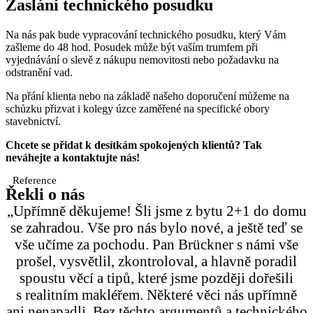
Zaslání technického posudku
Na nás pak bude vypracování technického posudku, který Vám
zašleme do 48 hod. Posudek může být vaším trumfem při
vyjednávání o slevě z nákupu nemovitosti nebo požadavku na
odstranění vad.
Na přání klienta nebo na základě našeho doporučení můžeme na
schůzku přizvat i kolegy úzce zaměřené na specifické obory
stavebnictví.
Chcete se přidat k desítkám spokojených klientů? Tak
neváhejte a kontaktujte nás!
Reference
Řekli o nás
„Upřímně děkujeme! Šli jsme z bytu 2+1 do domu
se zahradou. Vše pro nás bylo nové, a ještě teď se
vše učíme za pochodu. Pan Brückner s námi vše
prošel, vysvětlil, zkontroloval, a hlavně poradil
spoustu věcí a tipů, které jsme později dořešili
s realitním makléřem. Některé věci nás upřímně
ani nenapadli. Bez těchto argumentů a technického