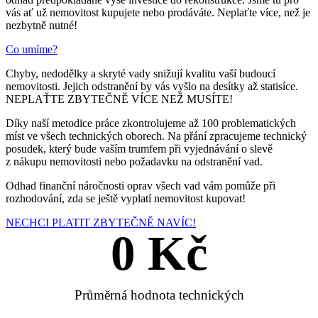
vás ať už nemovitost kupujete nebo prodáváte. Neplaťte více, než je
nezbytně nutné!
Co umíme?
Chyby, nedodělky a skryté vady snižují kvalitu vaší budoucí
nemovitosti. Jejich odstranění by vás vyšlo na desítky až statisíce.
NEPLAŤTE ZBYTEČNĚ VÍCE NEŽ MUSÍTE!
Díky naší metodice práce zkontrolujeme až 100 problematických
míst ve všech technických oborech. Na přání zpracujeme technický
posudek, který bude vaším trumfem při vyjednávání o slevě
z nákupu nemovitosti nebo požadavku na odstranění vad.
Odhad finanční náročnosti oprav všech vad vám pomůže při
rozhodování, zda se ještě vyplatí nemovitost kupovat!
NECHCI PLATIT ZBYTEČNĚ NAVÍC!
0
 Kč
Průměrná hodnota technických