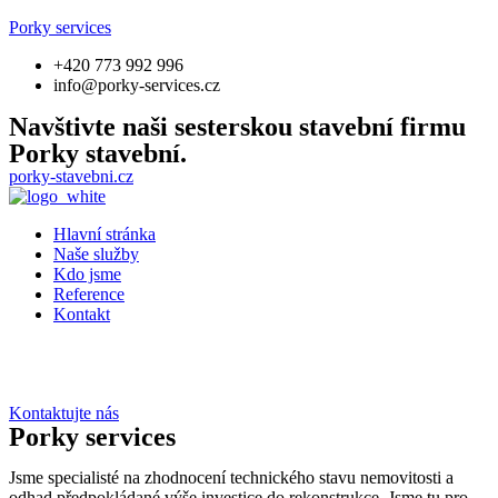
Porky services
+420 773 992 996
info@porky-services.cz
Navštivte naši sesterskou stavební firmu
Porky stavební.
porky-stavebni.cz
Hlavní stránka
Naše služby
Kdo jsme
Reference
Kontakt
Kontaktujte nás
Porky services
Jsme specialisté na zhodnocení technického stavu nemovitosti a
odhad předpokládané výše investice do rekonstrukce. Jsme tu pro