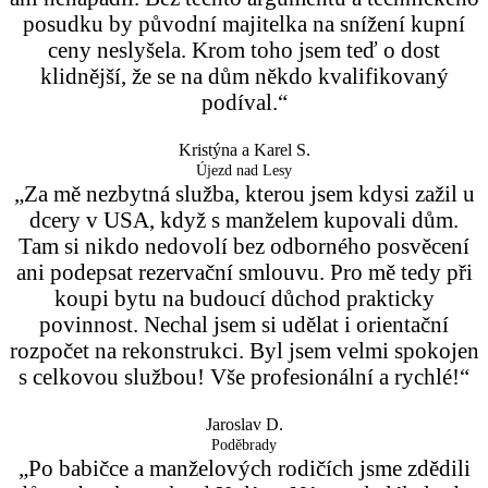
posudku by původní majitelka na snížení kupní
ceny neslyšela. Krom toho jsem teď o dost
klidnější, že se na dům někdo kvalifikovaný
podíval.“
Kristýna a Karel S.
Újezd nad Lesy
„Za mě nezbytná služba, kterou jsem kdysi zažil u
dcery v USA, když s manželem kupovali dům.
Tam si nikdo nedovolí bez odborného posvěcení
ani podepsat rezervační smlouvu. Pro mě tedy při
koupi bytu na budoucí důchod prakticky
povinnost. Nechal jsem si udělat i orientační
rozpočet na rekonstrukci. Byl jsem velmi spokojen
s celkovou službou! Vše profesionální a rychlé!“
Jaroslav D.
Poděbrady
„Po babičce a manželových rodičích jsme zdědili