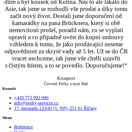
dům a byt kousek od Kolína. Nás to ale lákalo do
Asie, tak jsme se rozhodli vše prodat a díky tomu
začít nový život. Dostali jsme doporučení od
kamarádky na pana Brücknera, který si obě
nemovitosti prošel, poradil nám, co se vyplatí
opravit a co případně uvést do kupní smlouvy
vzhledem k tomu, že jako prodávající neseme
odpovědnost za skryté vady až 5 let. Už se do ČR
vracet nechceme, tak jsme vše chtěli uzavřít
s čistým štítem, a to se povedlo. Doporučujeme!“
Kroupovi
Červené Pečky a nyní Bali
Kontakt
+420 773 992 996
info@porky-services.cz
17. listopadu 233/41 (1. NP), 251 01 Říčany
Menu
Reference