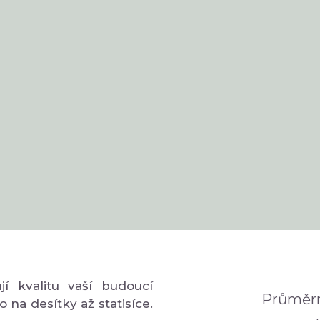
í kvalitu vaší budoucí
Průměrn
o na desítky až statisíce.