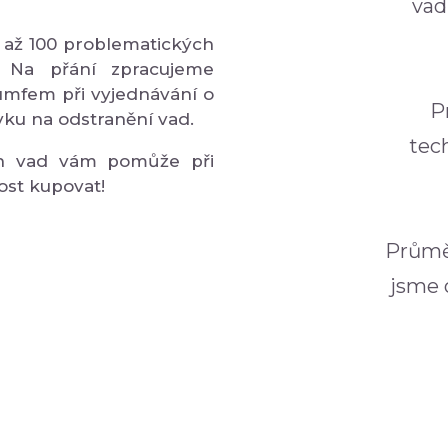
vad
 až 100 problematických
 Na přání zpracujeme
umfem při vyjednávání o
P
ku na odstranění vad.
tec
ch vad vám pomůže při
ost kupovat!
Průmě
jsme o