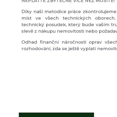
NEPLAŤTE ZBYTEČNĚ VÍCE NEŽ MUSÍTE!
Díky naší metodice práce zkontrolujeme
míst ve všech technických oborech.
technický posudek, který bude vaším tr
slevě z nákupu nemovitosti nebo požadav
Odhad finanční náročnosti oprav vše
rozhodování, zda se ještě vyplatí nemovit