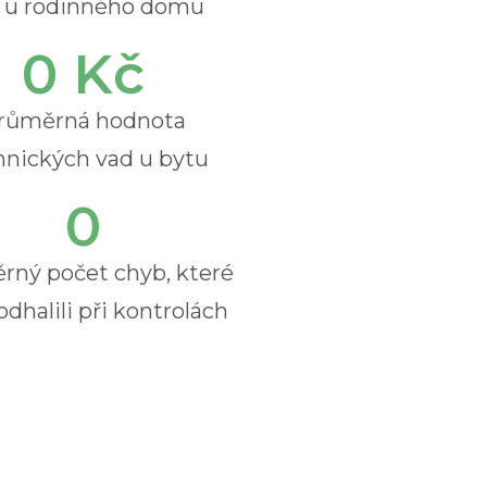
 u rodinného domu
0
 Kč
růměrná hodnota
hnických vad u bytu
0
rný počet chyb, které
dhalili při kontrolách