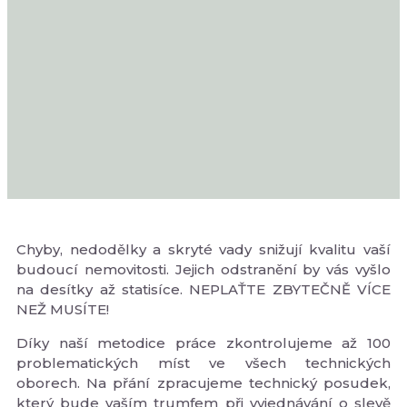
Chyby, nedodělky a skryté vady snižují kvalitu vaší
budoucí nemovitosti. Jejich odstranění by vás vyšlo
na desítky až statisíce. NEPLAŤTE ZBYTEČNĚ VÍCE
NEŽ MUSÍTE!
Díky naší metodice práce zkontrolujeme až 100
problematických míst ve všech technických
oborech. Na přání zpracujeme technický posudek,
který bude vaším trumfem při vyjednávání o slevě